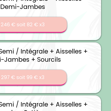
Demi-Jambes
246 € soit 82 € x3
 Semi / Intégrale + Aisselles +
-Jambes + Sourcils
297 € soit 99 € x3
 Semi / Intégrale + Aisselles +