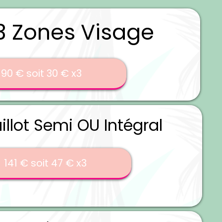
 3 Zones Visage
90 € soit 30 € x3
illot Semi OU Intégral
141 € soit 47 € x3