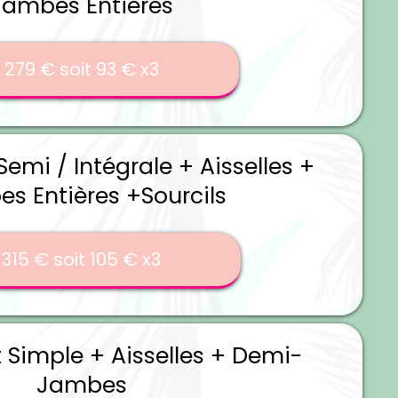
Jambes Entières
279 € soit 93 € x3
 Semi / Intégrale + Aisselles +
s Entières +Sourcils
315 € soit 105 € x3
t Simple + Aisselles + Demi-
Jambes