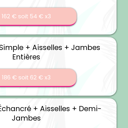
162 € soit 54 € x3
 Simple + Aisselles + Jambes
Entières
186 € soit 62 € x3
 Échancré + Aisselles + Demi-
Jambes