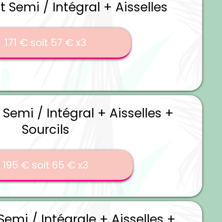
ot Semi / Intégral + Aisselles
171 € soit 57 € x3
t Semi / Intégral + Aisselles +
Sourcils
195 € soit 65 € x3
 Semi / Intégrale + Aisselles +